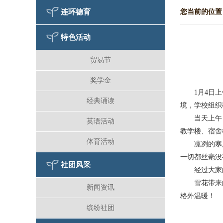
连环德育
您当前的位置
特色活动
贸易节
奖学金
1月4日
经典诵读
境，学校组织
当天上午
英语活动
教学楼、宿舍
体育活动
凛冽的寒
一切都丝毫没
社团风采
经过大家
雪花带来
新闻资讯
格外温暖！
缤纷社团