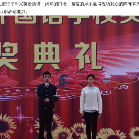
生进行了即兴英语演讲，娴熟的口语、自信的风采赢得现场观众的阵阵掌
口语表达能力。