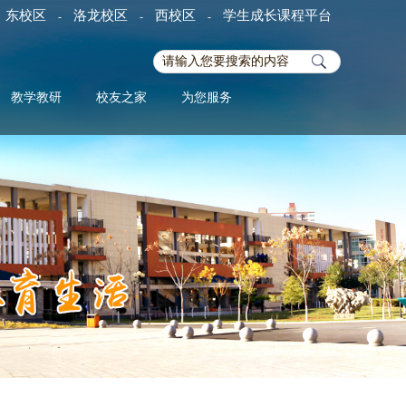
东校区
洛龙校区
西校区
学生成长课程平台
-
-
-
教学教研
校友之家
为您服务