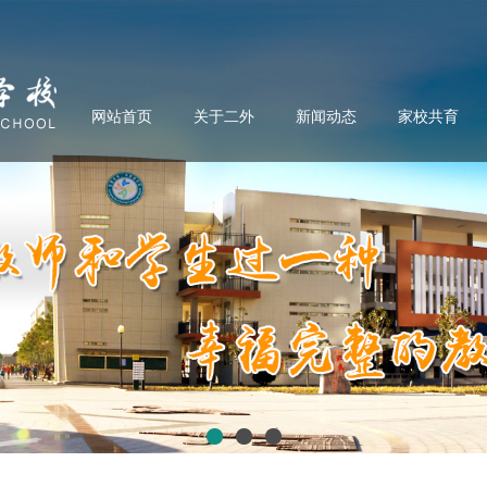
网站首页
关于二外
新闻动态
家校共育