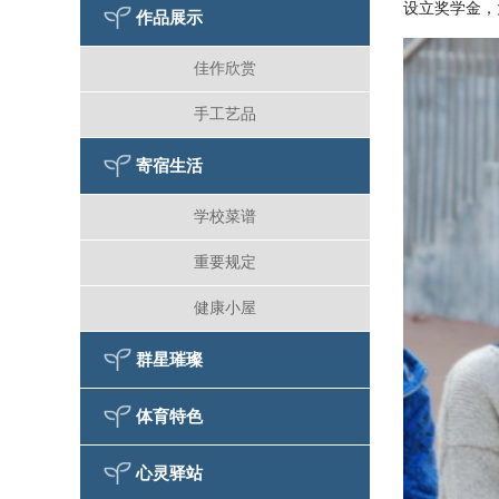
设立奖学金，
作品展示
佳作欣赏
手工艺品
寄宿生活
学校菜谱
重要规定
健康小屋
群星璀璨
体育特色
心灵驿站