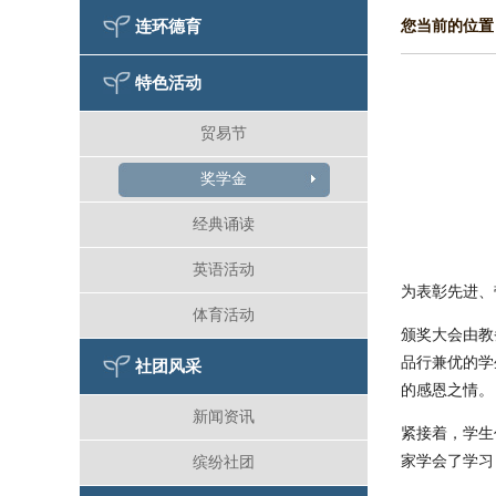
连环德育
您当前的位置
特色活动
贸易节
奖学金
经典诵读
英语活动
为表彰先进、
体育活动
颁奖大会由教
品行兼优的学
社团风采
的感恩之情。
新闻资讯
紧接着，学生
家学会了学习
缤纷社团