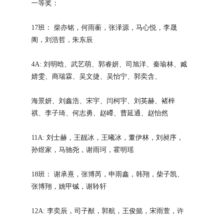
一等奖：
17班： 柴亦铭，何雨蘅，张泽源，马心悦，李晟
阁，刘浩哲，朱东辰
4A: 刘明晗、武艺萌、郭睿妍、司旭洋、秦瑜林、臧
婧雯、商瑞霖、吴文捷、吴怡宁、郭奕含、
海景妍、刘鑫浩、宋宇、闫柯宇、刘英赫、褚梓
祺、李子琦、何志勇、赵嵽、曹延通、赵怡然
11A: 刘士赫，王靓冰，王曦冰，董伊林，刘昶序，
孙煜家，马驰尧，谢雨珂，霍明瑶
18班： 谢承熹，张博芮，申雨鑫，韩翔，柴子凯、
张博翔，姚甲铖，谢聆轩
12A: 李奕辰，司子猷，郭航，王俊懿，宋雨萱，许