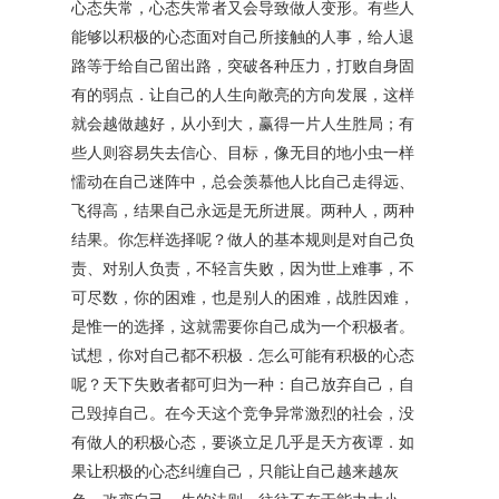
心态失常，心态失常者又会导致做人变形。有些人
能够以积极的心态面对自己所接触的人事，给人退
路等于给自己留出路，突破各种压力，打败自身固
有的弱点．让自己的人生向敞亮的方向发展，这样
就会越做越好，从小到大，赢得一片人生胜局；有
些人则容易失去信心、目标，像无目的地小虫一样
懦动在自己迷阵中，总会羡慕他人比自己走得远、
飞得高，结果自己永远是无所进展。两种人，两种
结果。你怎样选择呢？做人的基本规则是对自己负
责、对别人负责，不轻言失败，因为世上难事，不
可尽数，你的困难，也是别人的困难，战胜因难，
是惟一的选择，这就需要你自己成为一个积极者。
试想，你对自己都不积极．怎么可能有积极的心态
呢？天下失败者都可归为一种：自己放弃自己，自
己毁掉自己。在今天这个竞争异常激烈的社会，没
有做人的积极心态，要谈立足几乎是天方夜谭．如
果让积极的心态纠缠自己，只能让自己越来越灰