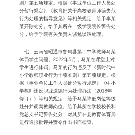
则》第五项规定。根据《事业单位工作人员处
分暂行规定》《教育部关于高校教师师德失范
行为处理的指导意见》等相关规定，给予李某
某开除处分。给予其所在二级学院院长警告处
分，给予学院有关负责人诫勉谈话处理。
七、云南省昭通市鲁甸县第二中学教师马某
体罚学生问题。2022年5月，马某在课堂上对
学生进行体罚。马某的行为违反了《新时代中
小学教师职业行为十项准则》第五项规定。根
据《事业单位工作人员处分暂行规定》《中小
学教师违反职业道德行为处理办法（2018年
修订）》等相关规定，给予马某降低岗位等级
处分并调离教师岗位。给予其所在学校校长和
党总支书记警告处分，对其所在县教育体育局
进行通报批评并责令作出书面检查。