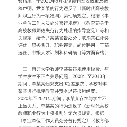
验结果，于2021年8月在该期刊发表致歉及撤
稿声明。尹某某的行为违反了《新时代高校教
师职业行为十项准则》第七项规定。根据《事
业单位工作人员处分暂行规定》《教育部关于
高校教师师德失范行为处理的指导意见》等相
关规定，给予尹某某警告处分，取消其在评奖
评优、职务晋升、职称评定、岗位聘用、干部
选任、申报人才计划和科研项目等方面资格。
三、南开大学教师李某某违规使用经费、与
学生发生不正当关系问题。2008年至2013年
期间，李某某违规支出9项差旅费，学校对李
某某进行批评教育并责令退还报销经费。
2020年至2021年期间，李某某存在与学生不
正当关系。李某某的行为违反了《新时代高校
教师职业行为十项准则》第六项规定。根据
《事业单位工作人员处分暂行规定》《教育部