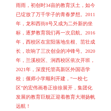
雨雨，初创时
34
亩的教育沃土，如今
已绽放了万千学子的青春梦想。
2011
年，龙和西街
8
号又成为二外新的坐
标，逐梦教育我们再一次启航。
2016
年，西校区在宜阳落地生根、茁壮成
长，吹响了三次创业的冲锋号。
2020
年，兰溪校区、涧西校区依次开班，
2021
年，深度托管高新区外国语学
校；偃师小学顺利开建，“一校七
区”的宏伟画卷正徐徐展开，集团化
发展的教育巨舰正迎着教育大潮扬帆
远航！