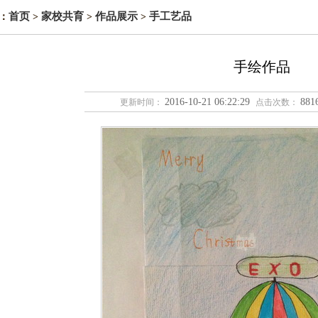
首页
家校共育
作品展示
手工艺品
：
>
>
>
手绘作品
2016-10-21 06:22:29
88
更新时间：
点击次数：