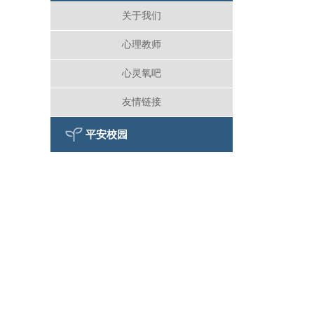
关于我们
心理教师
心灵氧吧
友情链接
平安校园