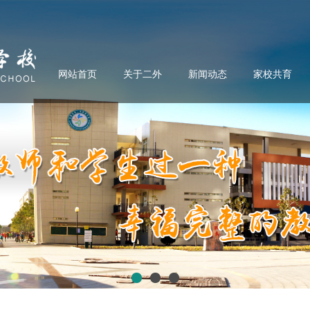
网站首页
关于二外
新闻动态
家校共育