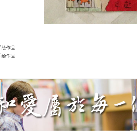
手绘作品
手绘作品