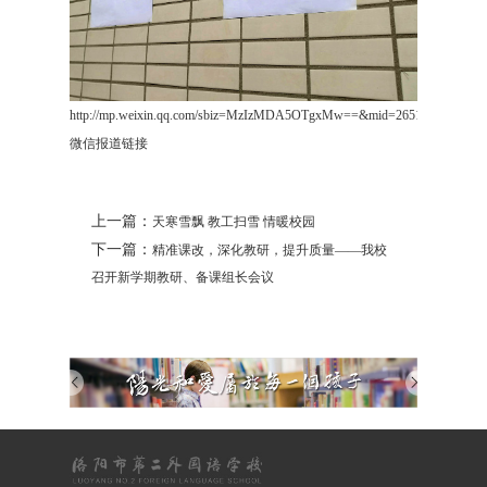
http://mp.weixin.qq.com/sbiz=MzIzMDA5OTgxMw==&mid=2651880157&idx=
微信报道链接
上一篇：
天寒雪飘 教工扫雪 情暖校园
下一篇：
精准课改，深化教研，提升质量——我校
召开新学期教研、备课组长会议