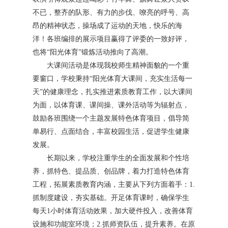
不已，整齐的队形、有力的步伐、嘹亮的呼号、高
昂的精神状态，操场成了运动的天地，快乐的海
洋！各班编排的展示项目赢得了评委的一致好评，
也将“阳光体育”锻炼活动推向了高潮。
大课间活动是体现我校师生精神面貌的一个重
要窗口，学校秉持“阳光体育大课间，充实生活每一
天”的健康理念，扎实推进素质教育工作，以大课间
为面，以体育课、课间操、课外活动等为辐射点，
鼓励各班围绕一个主题发展特色体育项目，倡导简
单易行、点面结合，丰富校园生活，促进学生健康
发展。
长期以来，学校注重学生的全面发展和个性培
养，抓特色、提品质、创品牌，着力打造特色体育
工程，拓展素质教育内涵，主要从下列方面着手：1.
抓制度建设，夯实基础。开足体育课时，确保学生
每天1小时体育活动效果，加大硬件投入，改善体育
设施和功能室环境；2.抓师资队伍，提升素养。在原