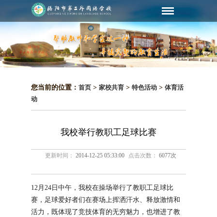
您当前的位置：
首页
>
家校共育
>
特色活动
>
体育活
动
我校举行教职工足球比赛
更新时间：
2014-12-25 05:33:00
点击次数：
6077次
12月24日中午，我校在操场举行了教职工足球比
赛，足球爱好者们在赛场上挥洒汗水、释放激情和
活力，既体现了竞技体育的无穷魅力，也增进了教