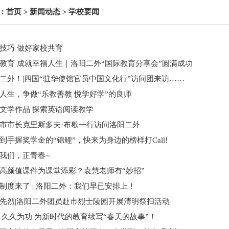
首页
新闻动态
学校要闻
：
>
>
技巧 做好家校共育
教育 成就幸福人生｜洛阳二外“国际教育分享会”圆满成功
二外！|四国“驻华使馆官员中国文化行”访问团来访……
人生，争做“乐教善教 悦学好学”的良师
文学作品 探索英语阅读教学
市市长克里斯多夫·布歇一行访问洛阳二外
到手握奖学金的“锦鲤”，快来为身边的榜样打Call!
我们，正青春~
高颜值课件为课堂添彩？袁慧老师有“妙招”
制度来了 | 洛阳二外：我们早已安排上！
先烈|洛阳二外团员赴市烈士陵园开展清明祭扫活动
 久久为功 为新时代的教育续写“春天的故事”！