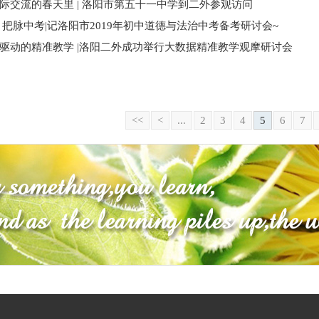
际交流的春天里 | 洛阳市第五十一中学到二外参观访问
 把脉中考|记洛阳市2019年初中道德与法治中考备考研讨会~
驱动的精准教学 |洛阳二外成功举行大数据精准教学观摩研讨会
<<
<
...
2
3
4
5
6
7