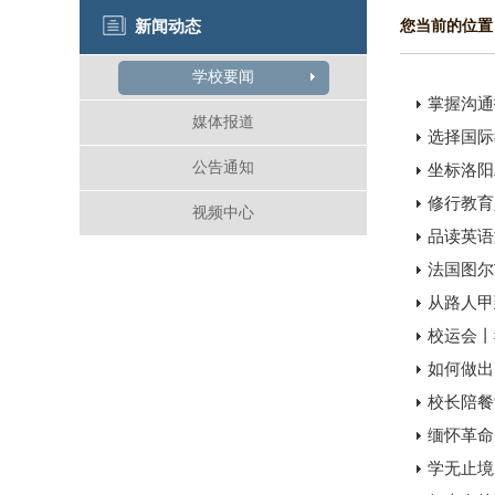
新闻动态
您当前的位置
学校要闻
掌握沟通
媒体报道
选择国际
公告通知
坐标洛阳
修行教育
视频中心
品读英语
法国图尔
从路人甲
校运会丨
如何做出
校长陪餐
缅怀革命
学无止境