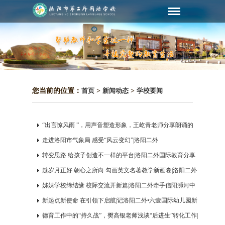
您当前的位置：
首页
>
新闻动态
>
学校要闻
“出言惊风雨 ”，用声音塑造形象，王屹青老师分享朗诵的
技巧和魅力|洛阳二外
走进洛阳市气象局 感受“风云变幻”|洛阳二外
转变思路 给孩子创造不一样的平台|洛阳二外国际教育分享
会之家长篇
趁岁月正好 朝心之所向 勾画英文名著教学新画卷|洛阳二外
姊妹学校缔结缘 校际交流开新篇|洛阳二外牵手信阳浉河中
学
新起点新使命 在引领下启航|记洛阳二外•六壹国际幼儿园新
教师培训开班仪式
德育工作中的“持久战”，樊高银老师浅谈“后进生”转化工作|